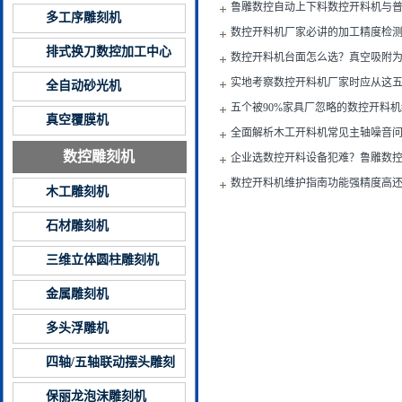
鲁雕数控自动上下料数控开料机与
多工序雕刻机
数控开料机厂家必讲的加工精度检
排式换刀数控加工中心
数控开料机台面怎么选？真空吸附
实地考察数控开料机厂家时应从这
全自动砂光机
五个被90%家具厂忽略的数控开料机
真空覆膜机
全面解析木工开料机常见主轴噪音
数控雕刻机
企业选数控开料设备犯难？鲁雕数
配款
数控开料机维护指南功能强精度高
木工雕刻机
备寿命
石材雕刻机
三维立体圆柱雕刻机
金属雕刻机
多头浮雕机
四轴/五轴联动摆头雕刻
机
保丽龙泡沫雕刻机